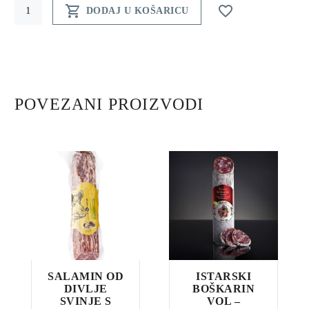
Istarska


DODAJ U KOŠARICU
starinska
suha
kobasica
167g,
Buretić
POVEZANI PROIZVODI
Bregi
količina
SALAMIN OD
ISTARSKI
DIVLJE
BOŠKARIN
SVINJE S
VOL –