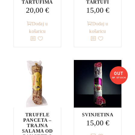
TARTUFIMA
TARTUFI
20,00
€
15,00
€
Dodaj u
Dodaj u
košaricu
košaricu
OUT
OF STOCK
TRUFFLE
SVINJETINA
PANCETA –
15,00
€
TRAJNA
SALAMA OD