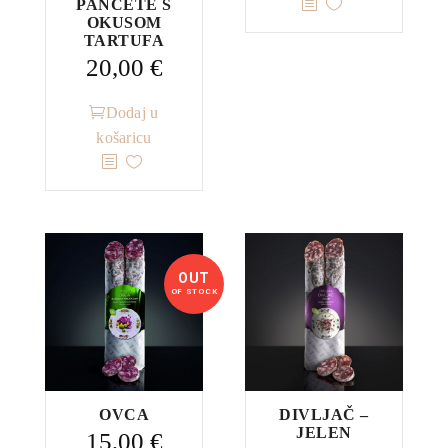
PANCETE S
OKUSOM
TARTUFA
20,00
€
Dodaj u
košaricu
OUT
OF STOCK
OVCA
DIVLJAČ –
JELEN
15,00
€